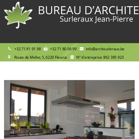
+32 71 81 91 98
+32 71 80 06 99
info@archisurleraux.be
Route de Mellet, 5, 6220 Fleurus
N° d'entreprise: 862 385 923