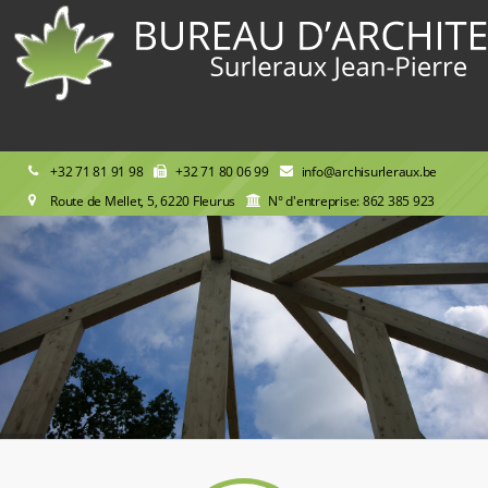
+32 71 81 91 98
+32 71 80 06 99
info@archisurleraux.be
Route de Mellet, 5, 6220 Fleurus
N° d'entreprise: 862 385 923